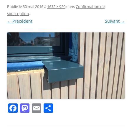
Publié le
30 mai 2016
à
1632 × 920
dans
Confirmation de
souscription
.
← Précédent
Suivant →
F
M
E
P
a
a
m
ar
c
st
ai
ta