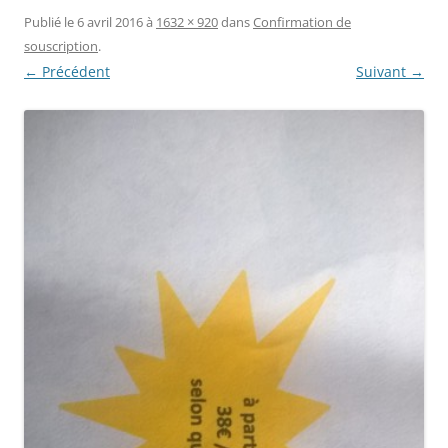
Publié le
6 avril 2016
à
1632 × 920
dans
Confirmation de
souscription
.
← Précédent
Suivant →