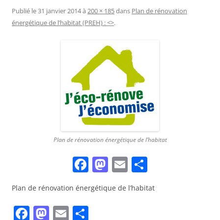
Publié le
31 janvier 2014
à
200 × 185
dans
Plan de rénovation
énergétique de l’habitat (PREH) : <
>
.
Plan de rénovation énergétique de l’habitat
F
M
E
P
a
as
m
ar
Plan de rénovation énergétique de l’habitat
ce
to
ai
ta
b
d
l
g
F
M
E
P